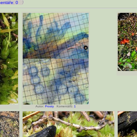
ntáře: 0
Autor:
Prosty
Komentářů:
1