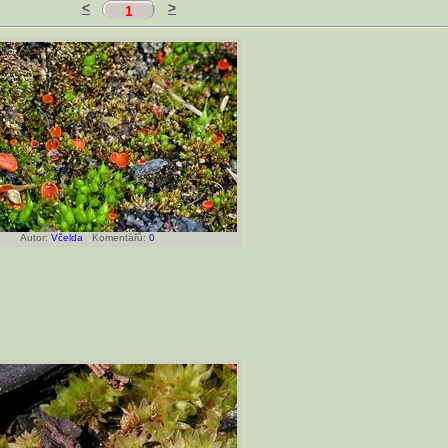
<
>
1
Autor:
Včelda
Komentářů:
0