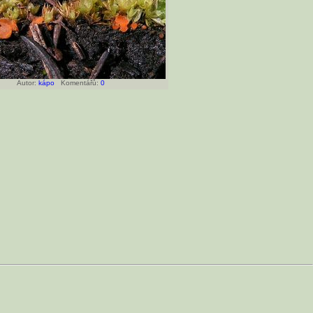
Autor:
kápo
Komentářů:
0