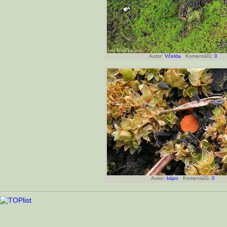
Autor:
Včelda
Komentářů:
0
Autor:
kápo
Komentářů:
0