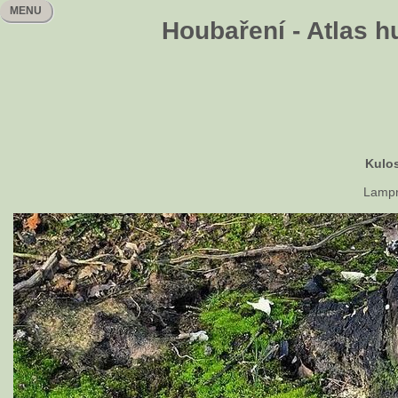
MENU
Houbaření - Atlas h
Kulos
Lampr