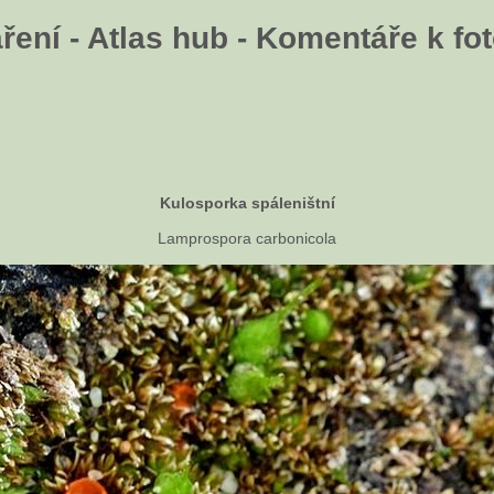
ení - Atlas hub - Komentáře k fot
Kulosporka spáleništní
Lamprospora carbonicola