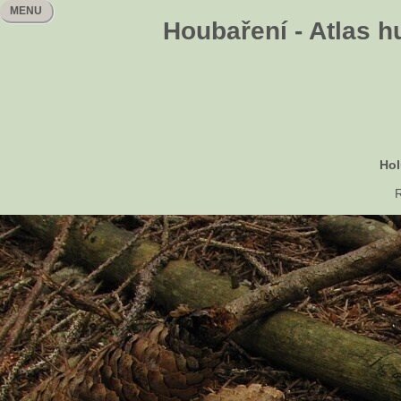
MENU
Houbaření - Atlas h
Hol
R