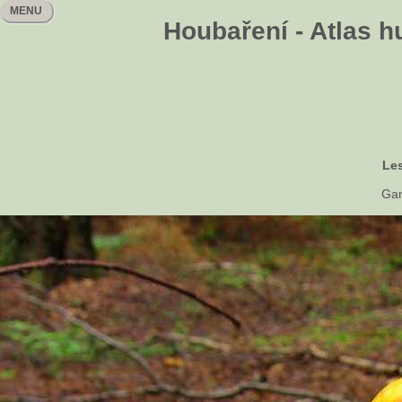
MENU
Houbaření - Atlas h
Les
Ga