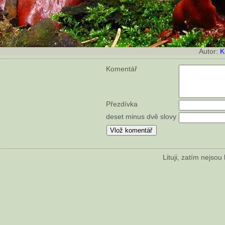
Autor:
K
Komentář
Přezdívka
deset minus dvě slovy
Lituji, zatím nejso