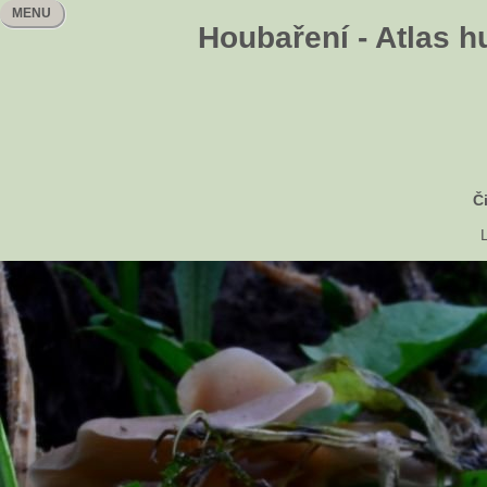
MENU
Houbaření - Atlas h
Č
L