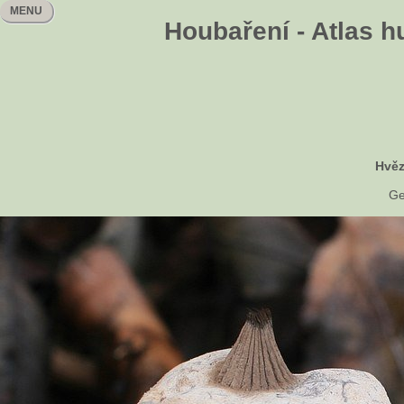
MENU
Houbaření - Atlas h
Hvěz
Ge