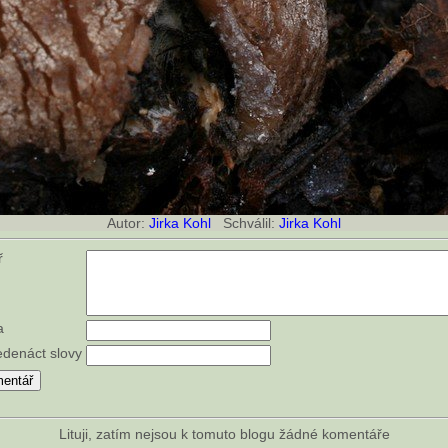
Autor:
Jirka Kohl
Schválil:
Jirka Kohl
ář
a
edenáct slovy
Lituji, zatím nejsou k tomuto blogu žádné komentáře