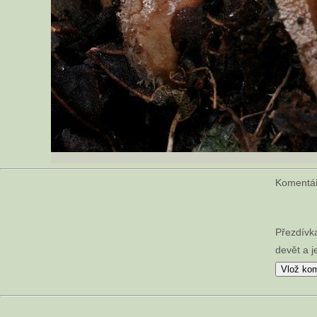
Koment
Přezdívk
devět a j