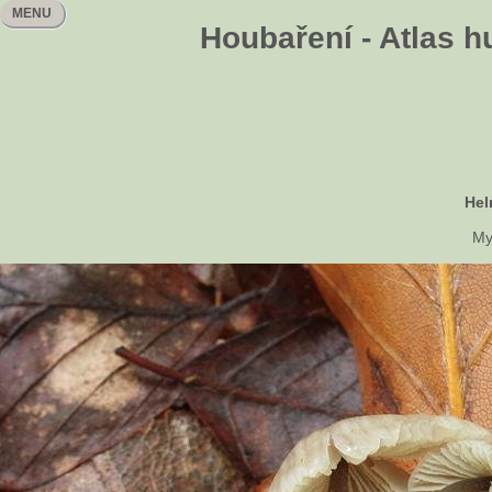
MENU
Houbaření - Atlas h
Hel
My