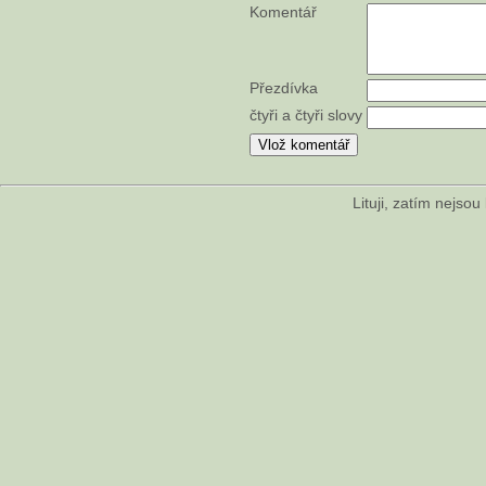
Komentář
Přezdívka
čtyři a čtyři slovy
Lituji, zatím nejso