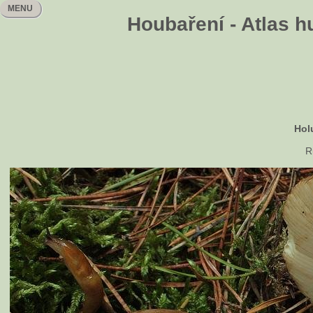
MENU
Houbaření - Atlas h
Hol
R