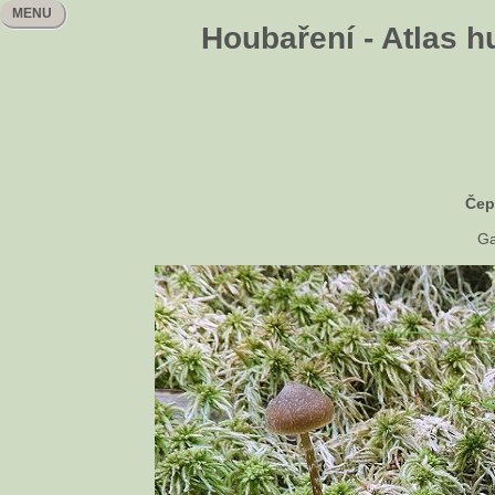
MENU
Houbaření - Atlas h
Čep
Ga