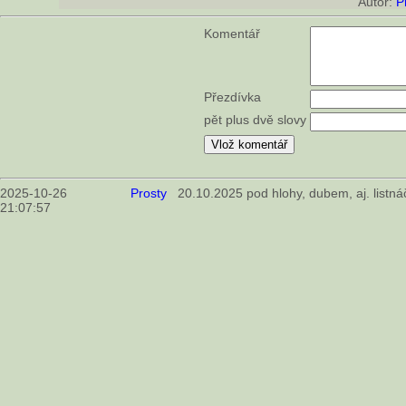
Autor:
P
Komentář
Přezdívka
pět plus dvě slovy
2025-10-26
Prosty
20.10.2025 pod hlohy, dubem, aj. listná
21:07:57