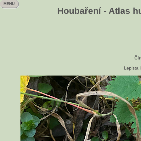
MENU
Houbaření - Atlas h
Či
Lepista i