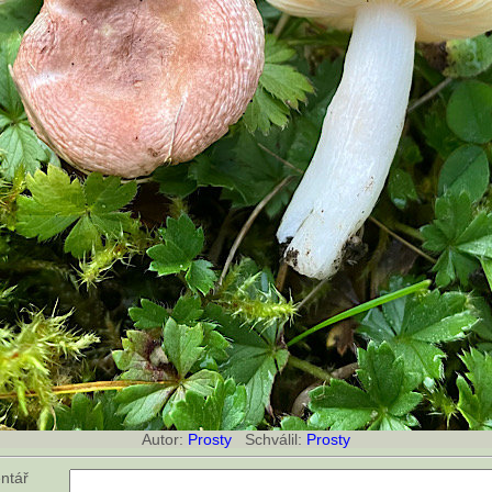
Autor:
Prosty
Schválil:
Prosty
ntář