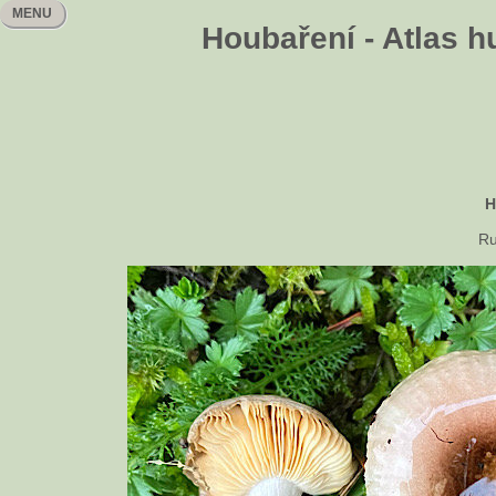
MENU
Houbaření - Atlas h
H
Ru