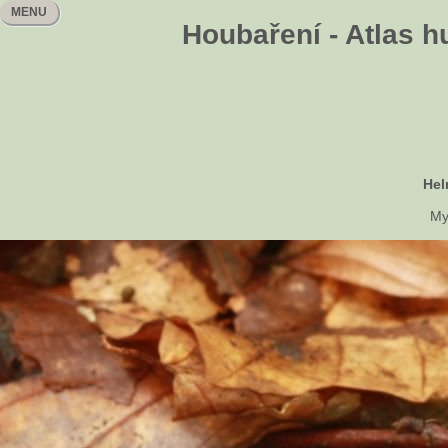
MENU
Houbaření - Atlas h
Hel
My