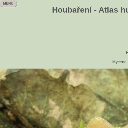
MENU
Houbaření - Atlas h
H
Mycena a