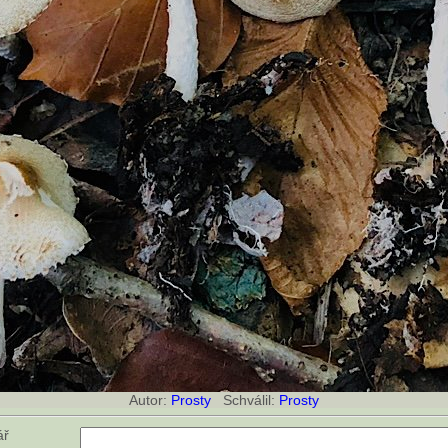
Autor:
Prosty
Schválil:
Prosty
ář