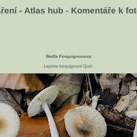
ení - Atlas hub - Komentáře k fot
Bedla Forquignonova
Lepiota forquignonii Quél.