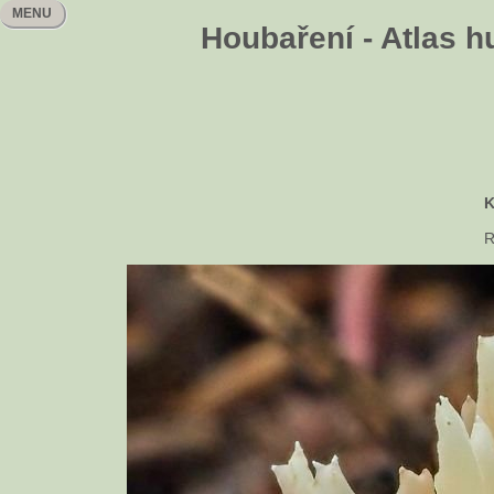
MENU
Houbaření - Atlas h
K
R