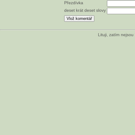
Přezdívka
deset krát deset slovy
Lituji, zatím nejso