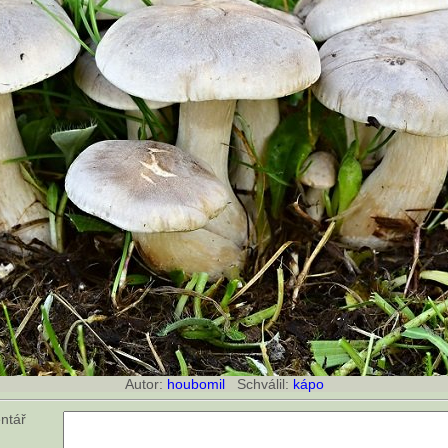
Autor:
houbomil
Schválil:
kápo
ntář