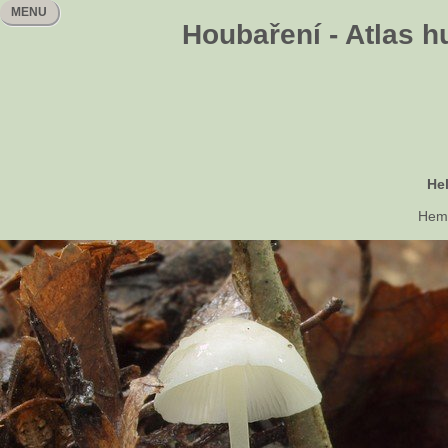
MENU
Houbaření - Atlas h
He
Hemi