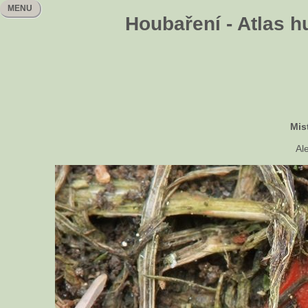
MENU
Houbaření - Atlas h
Mis
Al