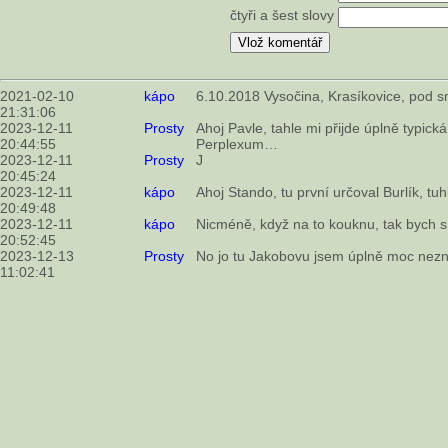
čtyři a šest slovy
2021-02-10
kápo
6.10.2018 Vysočina, Krasíkovice, pod s
21:31:06
2023-12-11
Prosty
Ahoj Pavle, tahle mi přijde úplně typická
20:44:55
Perplexum…
2023-12-11
Prosty
J
20:45:24
2023-12-11
kápo
Ahoj Stando, tu první určoval Burlík, tuh
20:49:48
2023-12-11
kápo
Nicméně, když na to kouknu, tak bych s 
20:52:45
2023-12-13
Prosty
No jo tu Jakobovu jsem úplně moc neznal
11:02:41