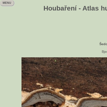
MENU
Houbaření - Atlas h
Šedo
Bje