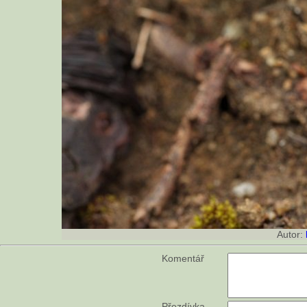
Autor:
Komentář
Přezdívka