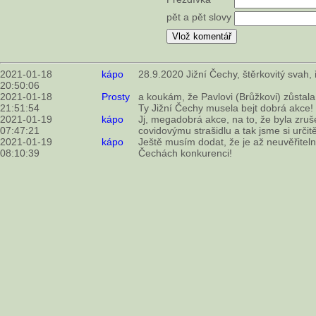
pět a pět slovy
2021-01-18
kápo
28.9.2020 Jižní Čechy, štěrkovitý svah, ř
20:50:06
2021-01-18
Prosty
a koukám, že Pavlovi (Brůžkovi) zůstala 
21:51:54
Ty Jižní Čechy musela bejt dobrá akce!
2021-01-19
kápo
Jj, megadobrá akce, na to, že byla zruše
07:47:21
covidovýmu strašidlu a tak jsme si určitě
2021-01-19
kápo
Ještě musím dodat, že je až neuvěřitel
08:10:39
Čechách konkurenci!