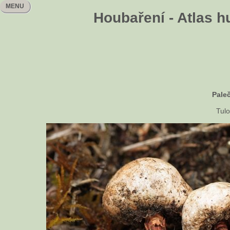
MENU
Houbaření - Atlas h
Pale
Tulo