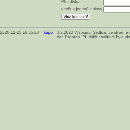
Přezdívka
devět a jedenáct slovy
2020-12-25 16:35:23
kápo
3.9.2020 Vysočina, Sedlice, ve středn
det. P.Moran. Při další návštěvě byla p