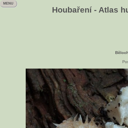
MENU
Houbaření - Atlas h
Běloc
Pos