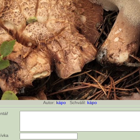
Autor:
kápo
Schválil:
kápo
ntář
ívka