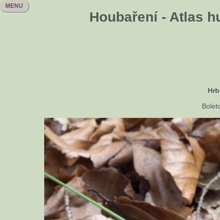
MENU
Houbaření - Atlas h
Hrb
Bolet