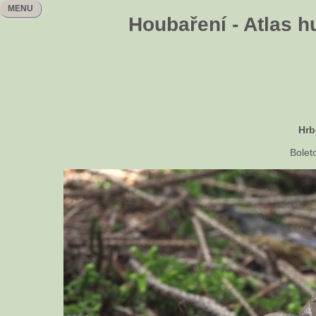
MENU
Houbaření - Atlas h
Hrb
Bolet