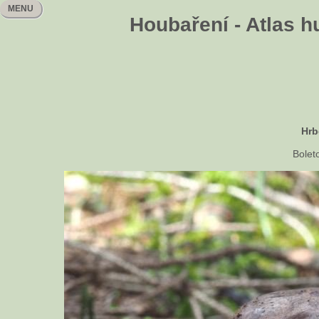
MENU
Houbaření - Atlas h
Hrb
Bolet