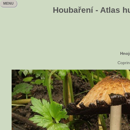
MENU
Houbaření - Atlas h
Hnoj
Coprin