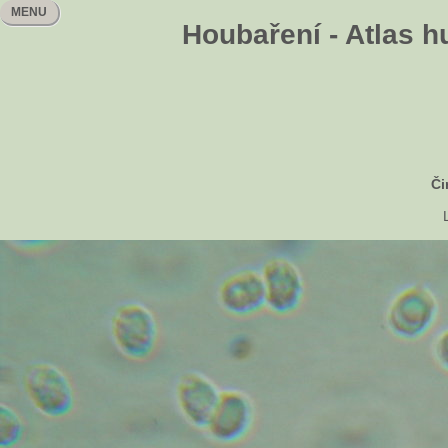
MENU
Houbaření - Atlas h
Či