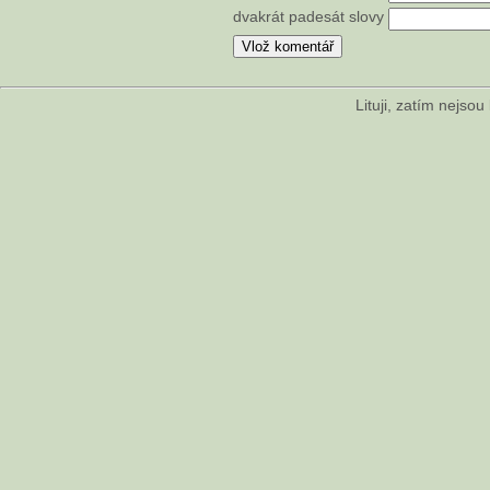
dvakrát padesát slovy
Lituji, zatím nejso