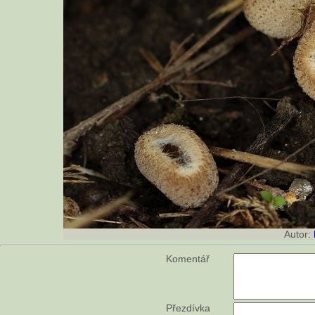
Autor:
Komentář
Přezdívka