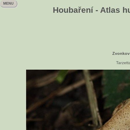
MENU
Houbaření - Atlas h
Zvonkovk
Tarzetta