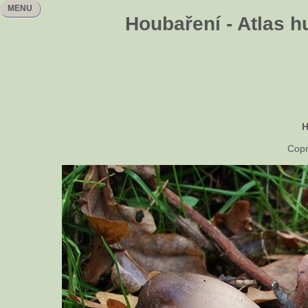
MENU
Houbaření - Atlas h
H
Copr