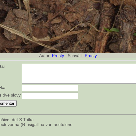
Autor:
Prosty
Schválil:
Prosty
tář
vka
s dvě slovy
ašice, det.S.Tutka
octovonná (R.risigallina var. acetolens