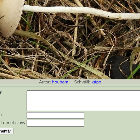
Autor:
houbomil
Schválil:
kápo
ář
a
t deset slovy