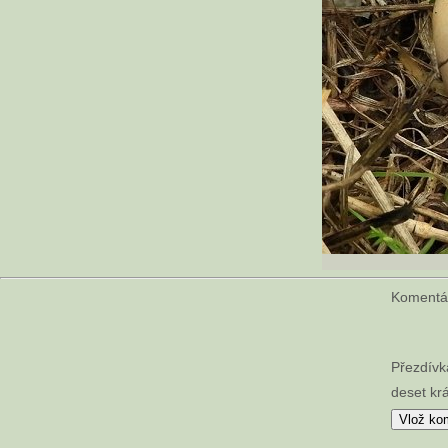
Koment
Přezdívk
deset krá