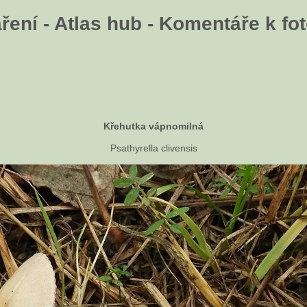
ení - Atlas hub - Komentáře k fot
Křehutka vápnomilná
Psathyrella clivensis