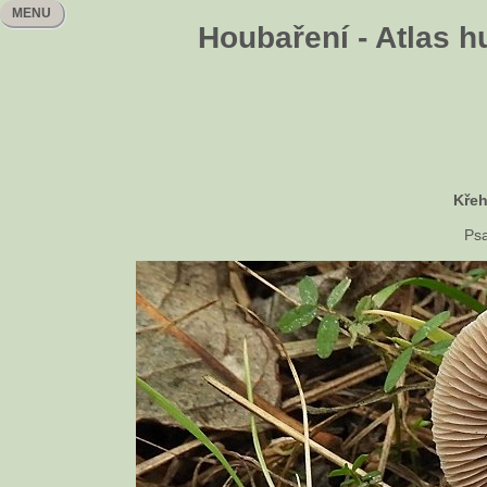
MENU
Houbaření - Atlas h
Křeh
Psa