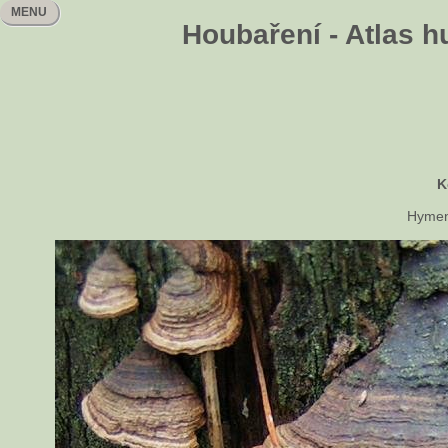
MENU
Houbaření - Atlas h
K
Hymen