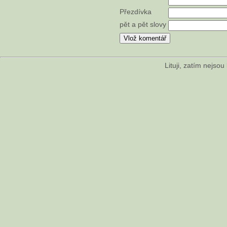
Přezdívka
pět a pět slovy
Lituji, zatím nejso