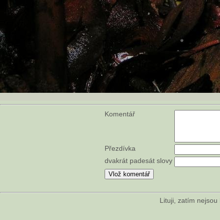
Komentář
Přezdívka
dvakrát padesát slovy
Lituji, zatím nejso