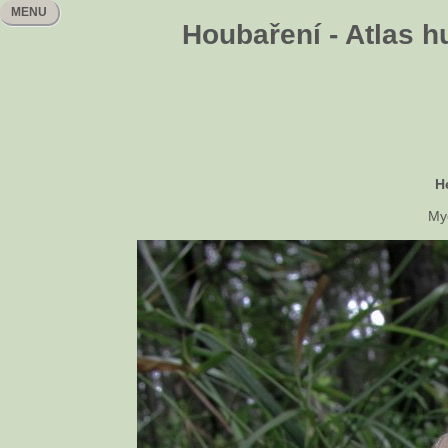
MENU
Houbaření - Atlas h
H
My