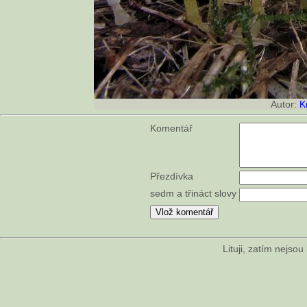
Autor:
K
Komentář
Přezdívka
sedm a třináct slovy
Lituji, zatím nejso