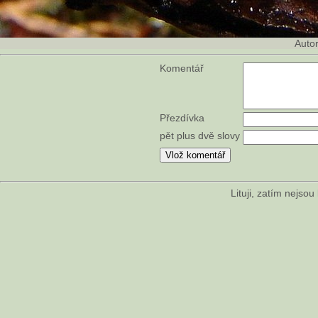
Auto
Komentář
Přezdívka
pět plus dvě slovy
Lituji, zatím nejso