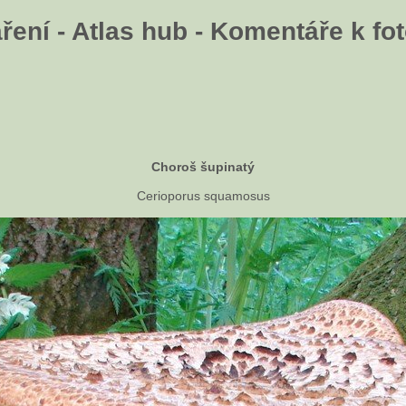
ení - Atlas hub - Komentáře k fot
Choroš šupinatý
Cerioporus squamosus