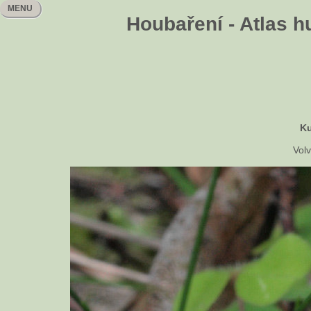
MENU
Houbaření - Atlas h
K
Volv