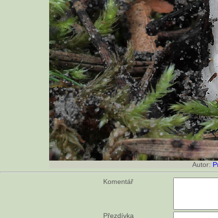
Autor:
P
Komentář
Přezdívka