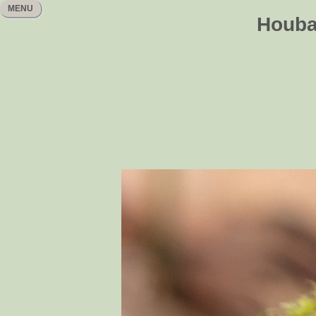
MENU
Houbař