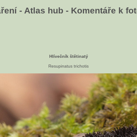
ení - Atlas hub - Komentáře k fot
Hlívečník štětinatý
Resupinatus trichotis