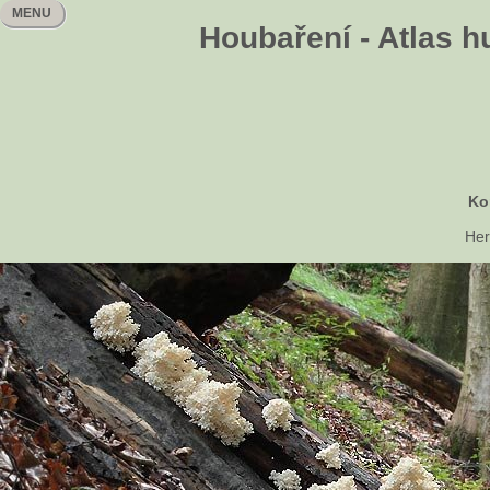
MENU
Houbaření - Atlas h
Ko
Her