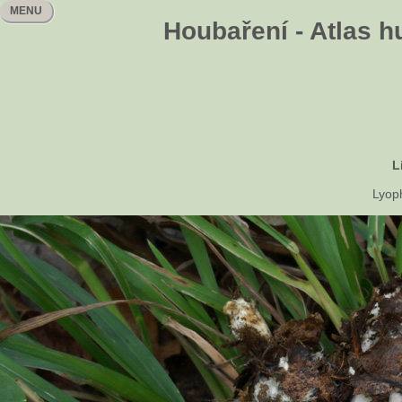
MENU
Houbaření - Atlas h
L
Lyop