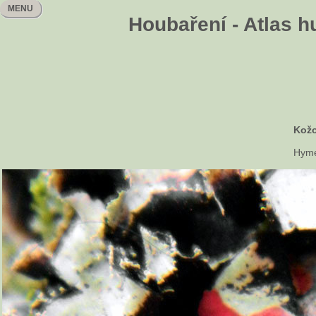
MENU
Houbaření - Atlas h
Kož
Hyme