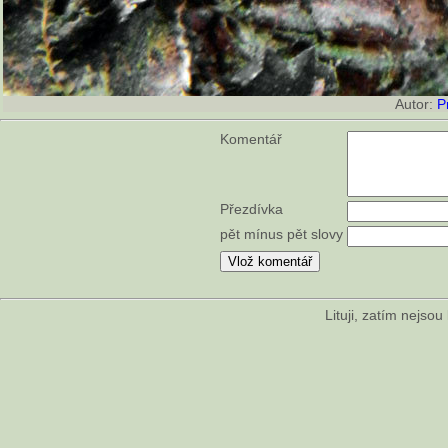
Autor:
P
Komentář
Přezdívka
pět mínus pět slovy
Lituji, zatím nejso