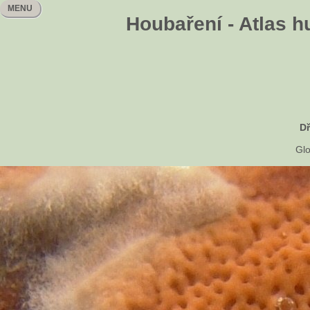
MENU
Houbaření - Atlas h
Dř
Glo